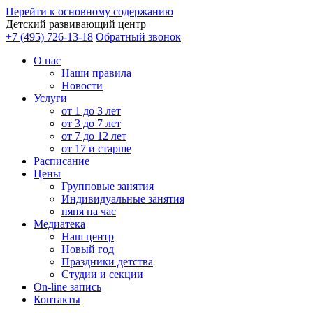
Перейти к основному содержанию
Детский развивающий центр
+7 (495) 726-13-18
Обратный звонок
О нас
Наши правила
Новости
Услуги
от 1 до 3 лет
от 3 до 7 лет
от 7 до 12 лет
от 17 и старше
Расписание
Цены
Групповые занятия
Индивидуальные занятия
няня на час
Медиатека
Наш центр
Новый год
Праздники детства
Студии и секции
On-line запись
Контакты