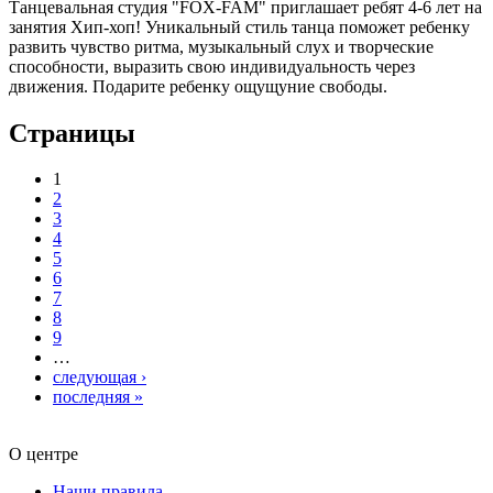
Танцевальная студия "FOX-FAM" приглашает ребят 4-6 лет на
занятия Хип-хоп! Уникальный стиль танца поможет ребенку
развить чувство ритма, музыкальный слух и творческие
способности, выразить свою индивидуальность через
движения. Подарите ребенку ощущуние свободы.
Страницы
1
2
3
4
5
6
7
8
9
…
следующая ›
последняя »
О центре
Наши правила